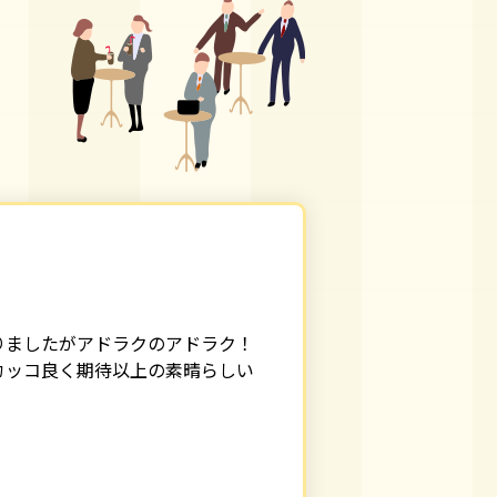
会
た
りましたがアドラクのアドラク！
カッコ良く期待以上の素晴らしい
色々な
様をみ
他社と
度でと
なもめ
愛