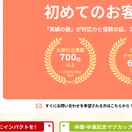
初めてのお
「実績の数」が対応力と信頼の証。
お取引企業数
700
デ
社
以上
※2020年12月末
時点
すぐにお問い合わせを希望される方はこちらから