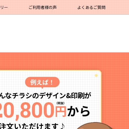
ラリー
ご利用者様の声
よくあるご質問
例えば！
んなチラシの
デザイン&印刷が
20,800
（税抜）
円
から
注文いただけます♪