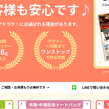
客様も安心です♪
※A
アドラク！には選ばれる理由があります。
在籍
デザイン
ザイナー
〜印刷まで
65
ワンストップ
名
で対応可能
以上
！
ご相談・お見積もりは無料です
→
LINEで問い合わ