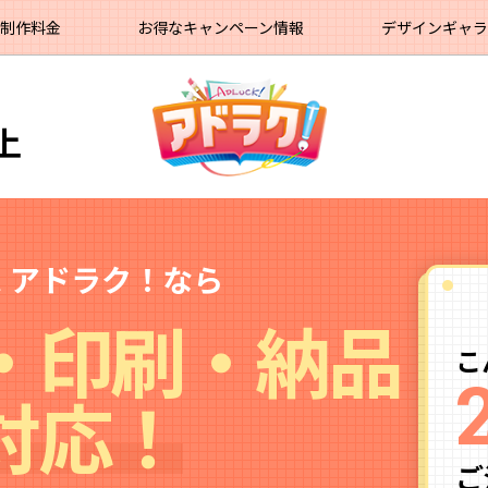
制作料金
お得なキャンペーン情報
デザインギャ
♪
上
 アドラク！なら
・印刷・納品
こ
対応！
ご