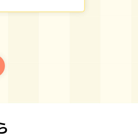
デザイ
たが丁
サンプ
本当に
す笑
後、余
今後と
ら